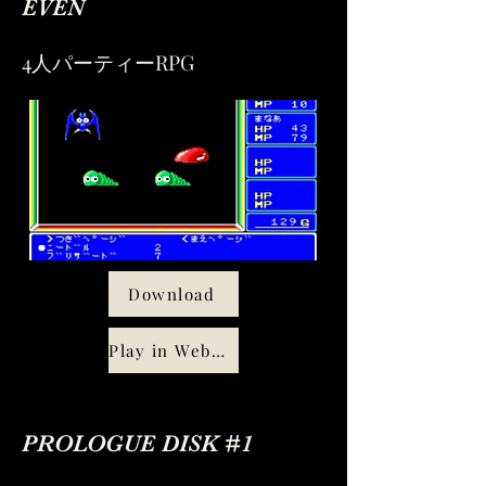
EVEN
4人パーティーRPG
Download
Play in WebMSX
PROLOGUE DISK #1