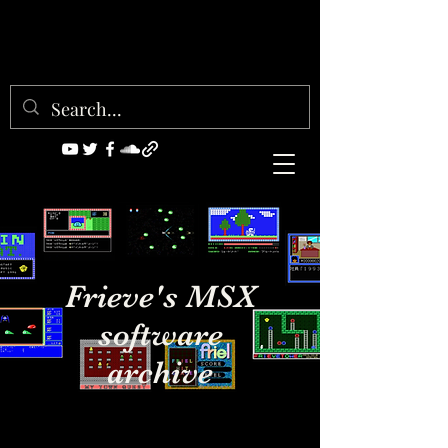
Frieve's MSX
software
archive