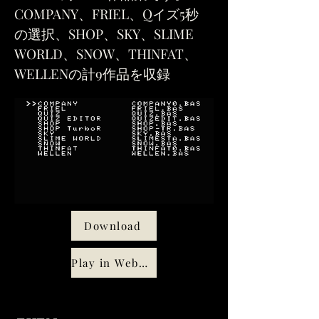
COMPANY​、FRIEL、Qイズ5秒
の選択、SHOP、SKY、SLIME
WORLD、SNOW、THINFAT、
WELLENの計9作品
を収録
Download
Play in WebMSX