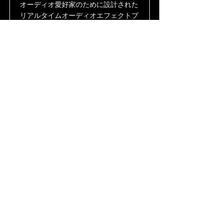
オーディオ愛好家のために設計された
リアルタイムオーディオエフェクトプ
ロセッサ。高品質なエフェクトでリス
ニング体験を自由にカスタマイズ。
サイトを開く
Audio Review
オーディオ関連企業・製品のレビュー