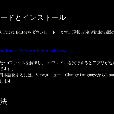
ロードとインストール
rieve Editorをダウンロードします。現状64bit Window
com/Frieve-A/Frieve-Editor/releases
たzipファイルを解凍し、exeファイルを実行するとアプリが
です）。
語化するには、Viewメニュー、Change LanguageからJapa
します
法