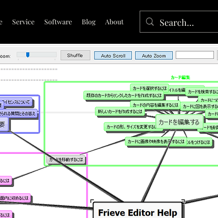
e
Service
Software
Blog
About