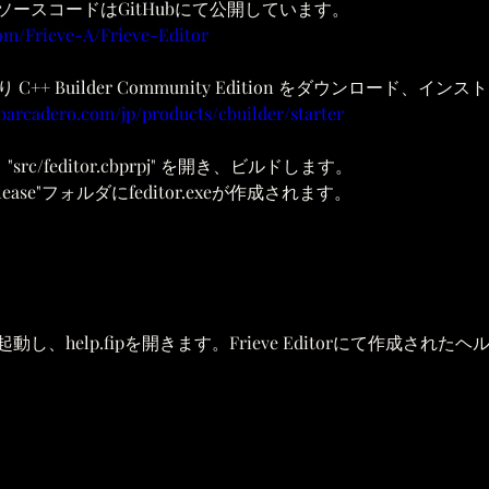
itorのソースコードはGitHubにて公開しています。
com/Frieve-A/Frieve-Editor
C++ Builder Community Edition をダウンロード、イ
barcadero.com/jp/products/cbuilder/starter
り "src/feditor.cbprpj" を開き、ビルドします。
4\release"フォルダにfeditor.exeが作成されます。
torを起動し、help.fipを開きます。Frieve Editorにて作成さ