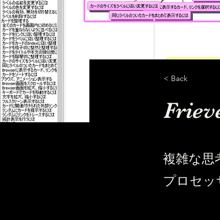
< Back
Friev
複雑な思
プロセッ