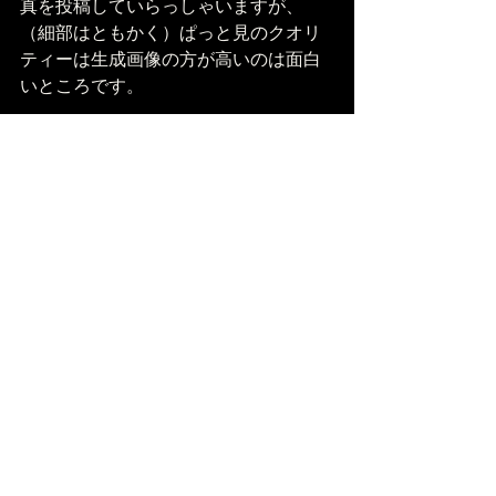
真を投稿していらっしゃいますが、
（細部はともかく）ぱっと見のクオリ
ティーは生成画像の方が高いのは面白
いところです。
2023年もますます、どこまでAIを有効
活用できるかの重要性が高まることは
間違いなさそうですね！
最新記事
すべて表示