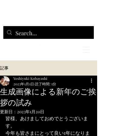
記事
Yoshiyuki Kobayashi
2023年1月1日
読了時間: 1分
生成画像による新年のご挨
拶の試み
更新日：
2023年1月20日
皆様、あけましておめでとうございま
す。
今年も皆さまにとって良い1年になりま